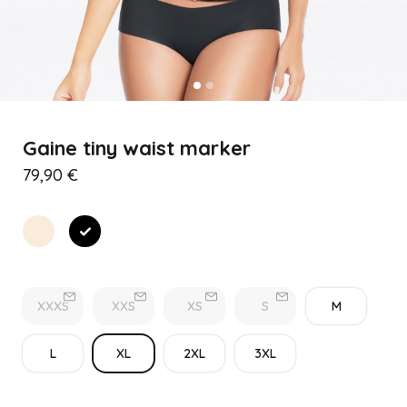
Gaine tiny waist marker
79,90 €
Beige
Noir
XXXS
XXS
XS
S
M
L
XL
2XL
3XL