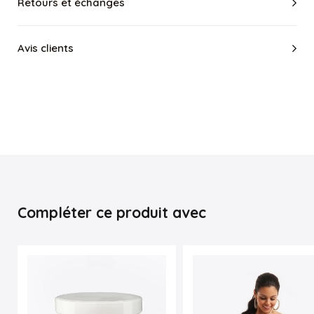
Retours et échanges
À titre indicatif ce modèle mesure 20cm de hauteur.
Elle contient des baleines spéciales qui corrigent la posture.
Elle se ferme à l'aide d'une fermeture éclair mais aussi une
Avis clients
rangée de crochets. Sa fermeture éclair permet une
fermeture plus simple qu'un modèle à plusieurs rangées de
crochets.
Il est conseillé d'attendre au minimum 3 mois après un
accouchement avant de pouvoir porter une gaine.
En cas de doute (allergie, opération chirurgicale ...),
consultez votre médecin traitant.
Code produit :
1024S
Compléter ce produit avec