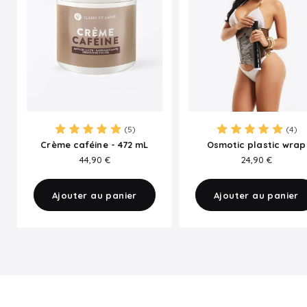
(5)
(4)
Crème caféine - 472 mL
Osmotic plastic wrap
PRIX
PRIX
44,90 €
24,90 €
Ajouter au panier
Ajouter au panier