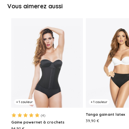
Vous aimerez aussi
+ 1 couleur
+ 1 couleur
Tanga gainant latex
(4)
PRIX
39,90 €
Gaine powernet à crochets
PRIX
84,90 €