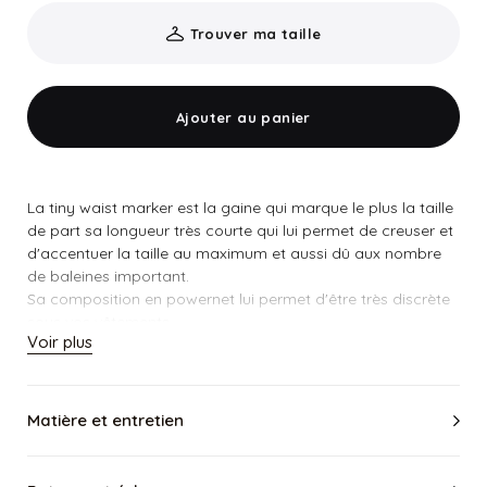
Trouver ma taille
Ajouter au panier
La tiny waist marker est la gaine qui marque le plus la taille
de part sa longueur très courte qui lui permet de creuser et
d'accentuer la taille au maximum et aussi dû aux nombre
de baleines important.
Sa composition en powernet lui permet d'être très discrète
sous vos vêtements.
Voir plus
Elle se ferme facilement grâce à sa fermeture éclair et est
plus discrète que les modèles en latex.
Cette version ultra courte est adaptée aux petits bustes.
Pour la taille veuillez suivre les recommandations ci-
Matière et entretien
dessous
.
Il est conseillé de prendre une taille EN DESSOUS de
votre taille habituellement portée en haut.