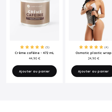
(5)
(4)
Crème caféine - 472 mL
Osmotic plastic wrap
PRIX
PRIX
44,90 €
24,90 €
Ajouter au panier
Ajouter au panier