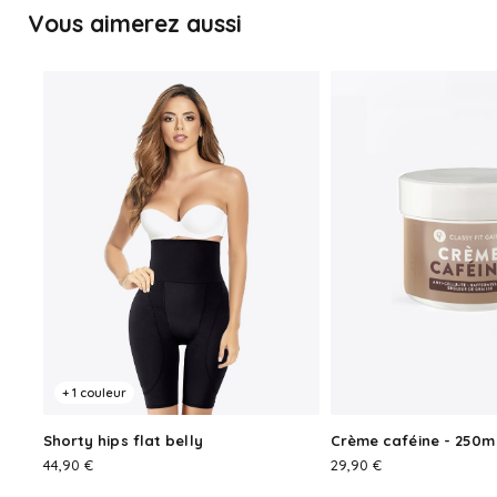
Vous aimerez aussi
+ 1 couleur
Crème caféine - 250m
Shorty hips flat belly
PRIX
PRIX
29,90 €
44,90 €