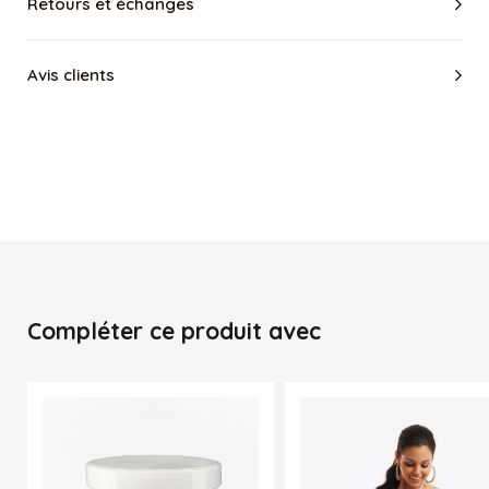
Retours et échanges
shirts) .
À titre indicatif ce modèle mesure 31cm de hauteur.
Cette gaine minceur est idéale pour être portée au
Avis clients
quotidien entre 4 et 8 heures maximum par jour.
Il est déconseillé de manger en portant la gaine et il est
strictement interdit de dormir avec la gaine.
Ce modèle n'est pas conçu pour être porté lors de vos
séances de sport.
Il est conseillé d'attendre au minimum 3 mois après un
accouchement avant de pouvoir porter une gaine.
En cas de doute (allergie, opération chirurgicale ...),
consultez votre médecin traitant.
Code produit :
2023
Compléter ce produit avec