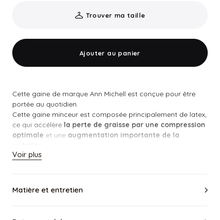
Trouver ma taille
Ajouter au panier
Cette gaine de marque Ann Michell est conçue pour être
portée au quotidien.
Cette gaine minceur est composée principalement de latex,
ce qui accélère
la perte de graisse par une compression
optimale
et une
augmentation importante de la
sudation.
Voir plus
Cette gaine à 3 rangées de crochets, ce qui vous permettra
de la régler.
Pour la taille veuillez suivre les recommandations ci-
dessous
.
Matière et entretien
Pour choisir la taille gaine amincissante, veuillez consulter le
guide des tailles
ou en cas de doute
choisissez votre taille
vêtement habituelle (se baser sur la taille de vos t-