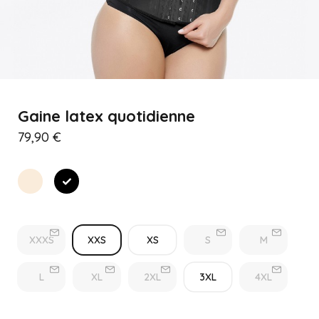
Gaine latex quotidienne
79,90 €
Beige
Noir
XXXS
XXS
XS
S
M
L
XL
2XL
3XL
4XL